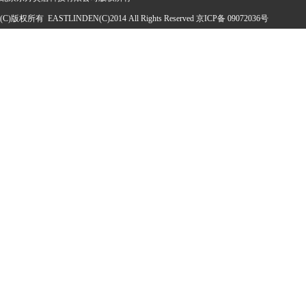
(C)版权所有 EASTLINDEN(C)2014 All Rights Reserved 京ICP备 09072036号